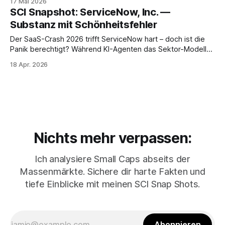
17 Mai 2026
verwässern das Bild. SCI Score, Fair Value und die Frage:
SCI Snapshot: ServiceNow, Inc. —
Was macht Gassner mit dem Geld?
Substanz mit Schönheitsfehler
Der SaaS-Crash 2026 trifft ServiceNow hart – doch ist die
Panik berechtigt? Während KI-Agenten das Sektor-Modell
bedrohen, erreicht ServiceNow den Profitabilitäts-
18 Apr. 2026
Wendepunkt. Analyse über Plattform-Stärke, massive
Aktienrückkäufe und die Frage, ob der 50%-Drop die
Kaufchance des Jahrzehnts ist.
Nichts mehr verpassen:
Ich analysiere Small Caps abseits der
Massenmärkte. Sichere dir harte Fakten und
tiefe Einblicke mit meinen SCI Snap Shots.
Abonnieren