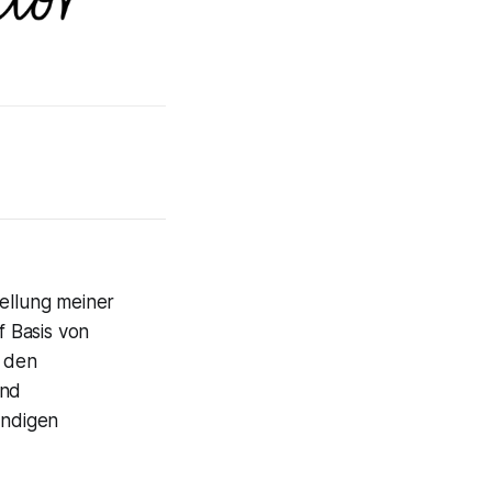
tellung meiner
 Basis von
n den
und
ändigen