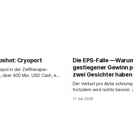
pshot: Cryoport
Die EPS-Falle —Waru
gestiegener Gewinn p
pol in der Zelltherapie-
zwei Gesichter haben
e, über 400 Mio. USD Cash, ein
 im Rücken – und trotzdem
Der Verlust pro Aktie schrump
erative Zahlen. Die Analyse
trotzdem wird nichts besser. 
um die Wende allein an einer
zeigen, wie die Aktienzahl da
t: Wachsen die Kosten
11 Juli 2026
Bild verbirgt.
als der Umsatz?