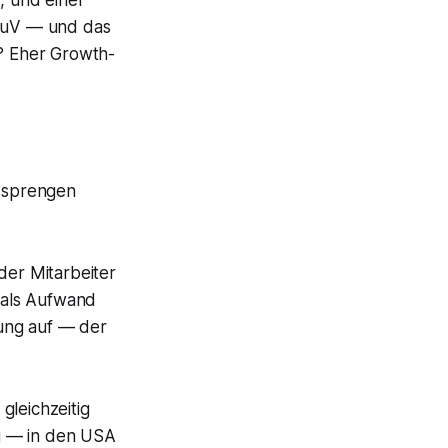
, und einer
 GuV — und das
e? Eher Growth-
 sprengen
der Mitarbeiter
 als Aufwand
rung auf — der
gleichzeitig
g — in den USA