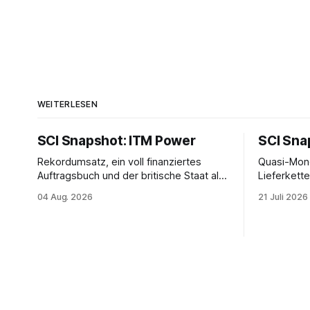
WEITERLESEN
SCI Snapshot: ITM Power
SCI Sna
Rekordumsatz, ein voll finanziertes
Quasi-Mono
Auftragsbuch und der britische Staat als
Lieferkett
neuer Großaktionär — und trotzdem hat
Megatrend
04 Aug. 2026
21 Juli 2026
sich die ITM-Power-Aktie halbiert. Der
tiefrote op
Elektrolyseur-Hersteller kämpft sich aus
zeigt, war
der Verlustzone. Doch die eine
Frage häng
entscheidende Zahl hält das
langsamer 
Management bewusst zurück.