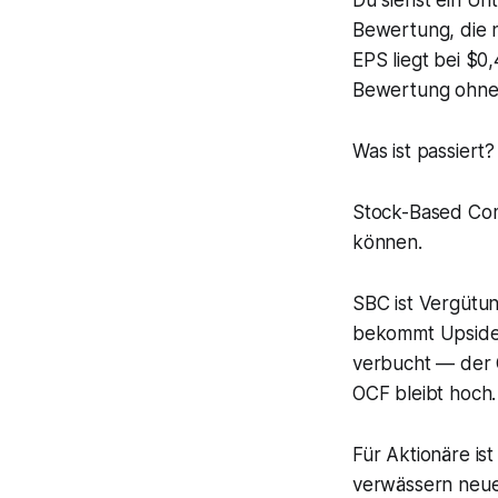
Du siehst ein U
Bewertung, die n
EPS liegt bei $0
Bewertung ohne
Was ist passiert?
Stock-Based Com
können.
SBC ist Vergütun
bekommt Upside.
verbucht — der G
OCF bleibt hoch
Für Aktionäre is
verwässern neue