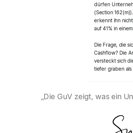
dürfen Unterneh
(Section 162(m)
erkennt ihn nich
auf 41% in einem
Die Frage, die s
Cashflow? Die A
versteckt sich d
tiefer graben al
„Die GuV zeigt, was ein Un