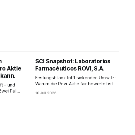
m
SCI Snapshot: Laboratorios
ro Aktie
Farmacéuticos ROVI, S.A.
 kann.
Festungsbilanz trifft sinkenden Umsatz:
Warum die Rovi-Aktie fair bewertet ist –
ft – und
und alles an der Auslastung der neuen
Zwei Fälle
10 Juli 2026
Fabriken hängt.
s wahre