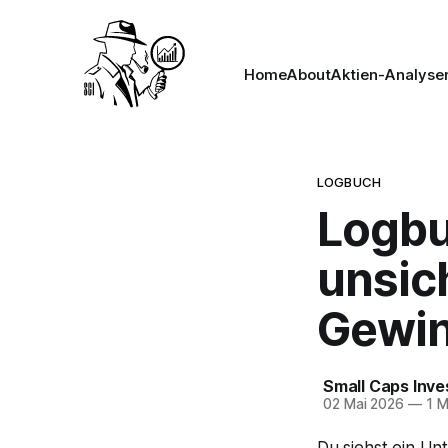
Home
About
Aktien-Analyse
LOGBUCH
Logbu
unsic
Gewi
Small Caps Inve
02 Mai 2026
—
1 M