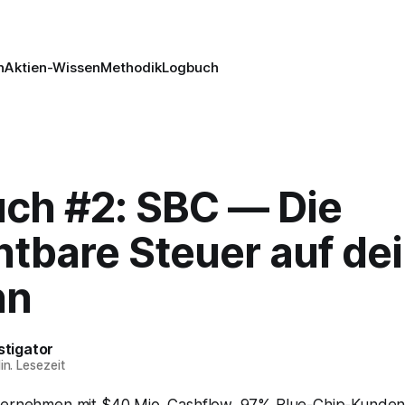
n
Aktien-Wissen
Methodik
Logbuch
ch #2: SBC — Die
htbare Steuer auf de
nn
stigator
in. Lesezeit