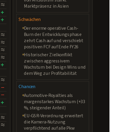
≈
Marktpräsenz in Asien
+
+
Schwächen
Der enorme operative Cash-
≈
Burn der Entwicklungsphase
zehrt Cash auf und verschiebt
≈
positiven FCF auf Ende FY26
≈
Historischer Zielkonflikt
≈
zwischen aggressivem
+
Wachstum bei Design Wins und
dem Weg zur Profitabilität
≈
−
Chancen
−
Automotive-Royalties als
+
margenstarkes Wachstum (+33
%, steigender Anteil)
EU-GSR-Verordnung erweitert
≈
die Kamera-Nutzung
≈
verpflichtend auf alle Pkw