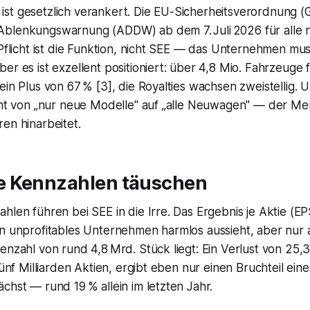
st gesetzlich verankert. Die EU-Sicherheitsverordnung (
Ablenkungswarnung (ADDW) ab dem 7. Juli 2026 für alle
: Pflicht ist die Funktion, nicht SEE — das Unternehmen mu
er es ist exzellent positioniert: über 4,8 Mio. Fahrzeuge 
ein Plus von 67 % [3], die Royalties wachsen zweistellig. 
icht von „nur neue Modelle" auf „alle Neuwagen" — der M
ren hinarbeitet.
e Kennzahlen täuschen
ahlen führen bei SEE in die Irre. Das Ergebnis je Aktie (E
in unprofitables Unternehmen harmlos aussieht, aber nur 
ienzahl von rund 4,8 Mrd. Stück liegt: Ein Verlust von 25,
 fünf Milliarden Aktien, ergibt eben nur einen Bruchteil ein
chst — rund 19 % allein im letzten Jahr.