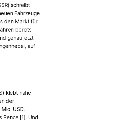
GSR) schreibt
 neuen Fahrzeuge
ss den Markt für
fahren bereits
Und genau jetzt
engenhebel, auf
PS) klebt nahe
an der
3 Mio. USD,
es Pence [1]. Und