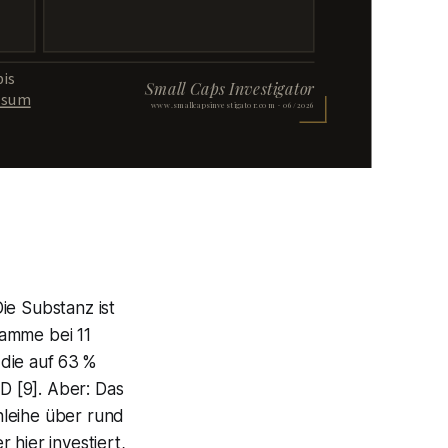
bis
Small Caps Investigator
ssum
www.smallcapsinvestigator.com · 06/2026
e Substanz ist
ramme bei 11
 die auf 63 %
D [9]. Aber: Das
nleihe über rund
 hier investiert,