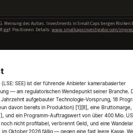
. Meinung des Autors. Investments in Small Caps bergen Risiken 
t ggf. Positionen. Details:
www.smallcapsinvestigator.com/impre
t
(LSE: SEE) ist der führende Anbieter kamerabasierter
ng — am regulatorischen Wendepunkt seiner Branche. Di
in Jahrzehnt aufgebauter Technologie-Vorsprung, 18 Prog
 davon bereits in Produktion) [1][8], eine Bruttomarge,
1], und ein Programm-Auftragswert von über 400 Mio. US
noch nicht profitabel, verbrennt Geld, und eine Wandela
 im Oktober 2026 fällig — gegen eine fast leere Kasse. Wer