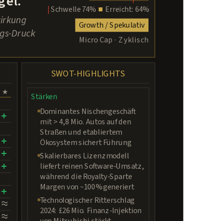
gel.
|
Schwelle 74%
■
Erreicht: 64%
wirkung
Growth / Spekulativ
ngs-Druck
Micro Cap · Zyklisch
SWOT-HIGHLIGHTS
★
Stärken
Dominantes Nischengeschäft
+
mit > 4,8 Mio. Autos auf den
Straßen und etabliertem
+
Ökosystem sichert Führung
+
Skalierbares Lizenzmodell
+
liefert reinen Software-Umsatz,
während die Royalty-Sparte
Margen von ~100 % generiert
+
Technologischer Ritterschlag
≈
2024: £26 Mio. Finanz-Injektion
≈
von Mitsubishi stärkt