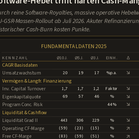
oftware-Hebel trifft harten Cash-Man
rch reine Software-Royalties, massive operative Hebel
U-GSR-Massen-Rollout ab Juli 2026. Akuter Refinanzieru
storischer Cash-Burn kosten Punkte.
FUNDAMENTALDATEN 2025
KENNZAHL
Ø 10J.
Ø 5J.
Ø 3J.
EINH.
∆
CAGR Basisdaten
↑
Umsatzwachstum
20
19
17
% p.a.
Vermögen & Langfr. Finanzierung
↑
Inv. Capital Turnover
1,7
1,7
1,2
Faktor
↑
Eigenkapitalquote
69
57
46
%
↑
Program Conc. Risk
44 %
Liquidität & Cashflow
↑
Liquidität Grad II
443
306
229
%
↑
Operating CF-Marge
( 59 )
( 23 )
( 15 )
%
↑
Free CF-Marge
( 83 )
( 59 )
( 51 )
%