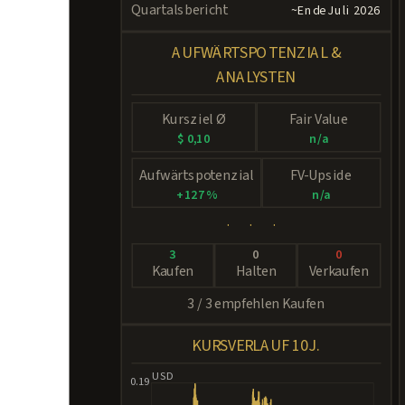
Quartalsbericht
~Ende Juli 2026
AUFWÄRTSPOTENZIAL &
ANALYSTEN
Kursziel Ø
Fair Value
$ 0,10
n/a
Aufwärtspotenzial
FV-Upside
+ 127 %
n/a
· · ·
3
0
0
Kaufen
Halten
Verkaufen
3 / 3 empfehlen Kaufen
KURSVERLAUF 10J.
USD
0.19