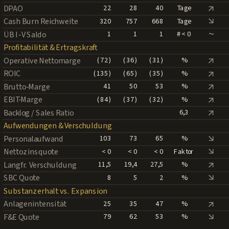
↑
DPAO
22
28
40
Tage
↑
Cash Burn Reichweite
320
757
668
Tage
~
ÜB I - V Saldo
1
1
1
# < 0
Profitabilität & Ertragskraft
↑
Operative Nettomarge
( 72 )
( 36 )
( 31 )
%
↑
ROIC
( 135 )
( 65 )
( 35 )
%
↑
Brutto-Marge
41
50
53
%
↑
EBIT-Marge
( 84 )
( 37 )
( 32 )
%
↑
Backlog / Sales Ratio
6,3
Aufwendungen & Verschuldung
↑
Personalaufwand
103
73
65
%
↑
Nettozinsquote
< 0
< 0
< 0
Faktor
↑
Langfr. Verschuldung
11,5
19,4
27,5
%
↑
SBC Quote
8
5
2
%
Substanzerhalt vs. Expansion
↑
Anlagenintensität
25
35
47
%
↑
F&E Quote
79
62
53
%