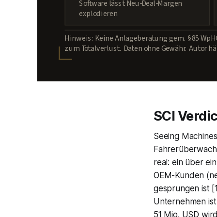
Software lässt Neu-Deal-Margen
explodieren
Hinweis: Keine Anlageberatung gem. § 85 WpHG
zum Totalverlust. Daten ohne Gewähr. Autor häl
SCI Verdic
Seeing Machines 
Fahrerüberwachu
real: ein über e
OEM-Kunden (neun
gesprungen ist [
Unternehmen ist 
51 Mio. USD wird