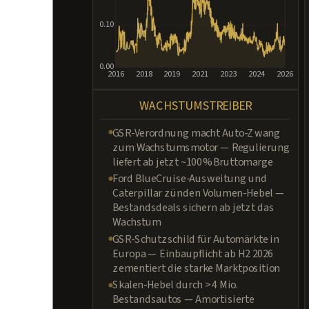
0.10
0.00
2016
2018
2019
2021
2023
2024
2026
WACHSTUMSTREIBER
GSR-Verordnung macht Auto-Zwang
zum Wachstumsmotor — Regulierung
liefert ab jetzt ~100 % Bruttomarge
Ford BlueCruise-Ausweitung und
Caterpillar zünden Volumen-Hebel —
Bestandsdeals sichern ab jetzt das
Wachstum
GSR-Schutzschild für Automärkte in
Europa — Einbaupflicht ab H2 2026
zementiert die starke Marktposition
Skalen-Hebel durch > 4 Mio.
Bestandsautos — Amortisierte