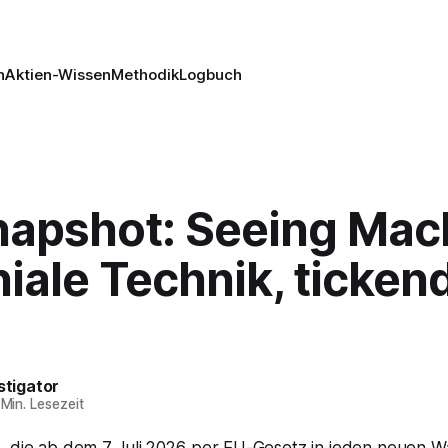
n
Aktien-Wissen
Methodik
Logbuch
napshot: Seeing Mac
iale Technik, ticken
stigator
Min. Lesezeit