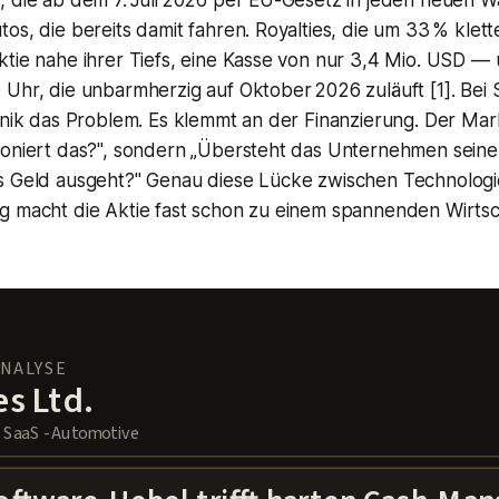
, die ab dem 7. Juli 2026 per EU-Gesetz in jeden neuen 
tos, die bereits damit fahren. Royalties, die um 33 % klet
ktie nahe ihrer Tiefs, eine Kasse von nur 3,4 Mio. USD —
 Uhr, die unbarmherzig auf Oktober 2026 zuläuft [1]. Bei
chnik das Problem. Es klemmt an der Finanzierung. Der Mark
ioniert das?", sondern „Übersteht das Unternehmen sein
as Geld ausgeht?" Genau diese Lücke zwischen Technologi
g macht die Aktie fast schon zu einem spannenden Wirtsch
ANALYSE
s Ltd.
· SaaS - Automotive