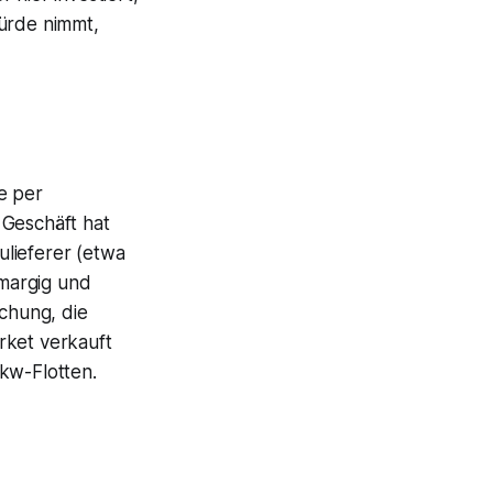
hürde nimmt,
e per
 Geschäft hat
ulieferer (etwa
margig und
chung, die
rket verkauft
kw-Flotten.