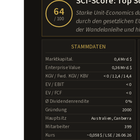
SCI-Score: Top S
64
Starke Unit-Economics du
/ 100
durch den gesetzlichen E
der Wandelanleihe und hi
STAMMDATEN
Marktkapital.
0,4 Mrd. $
Enterprise Value
0,36 Mrd. $
KGV / Fwd. KGV / KBV
< 0 / 12,4 / 14,4
EV / EBIT
< 0
EV / FCF
< 0
Ø Dividendenrendite
0 %
Gründung
2000
Hauptsitz
Australien, Canberra
Mitarbeiter
399
Kurs
~0,058 $ / LSE / 26.06.26