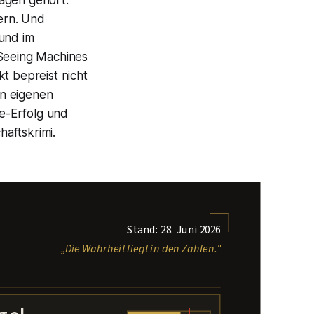
Wagen gehört.
tern. Und
 und im
 Seeing Machines
t bepreist nicht
en eigenen
e-Erfolg und
aftskrimi.
Stand: 28. Juni 2026
„Die Wahrheit liegt in den Zahlen."