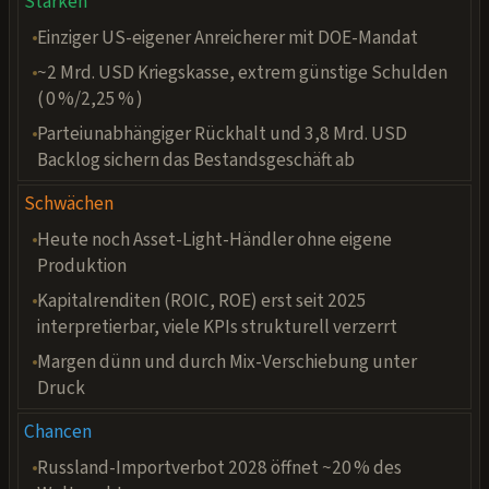
Stärken
~
+
Nettozinsdeckungsquote
> 5
> 5
> 5
Faktor
↑
≈
Dyn. Verschuld.grad
16
15
16
Jahre
Einziger US-eigener Anreicherer mit DOE-Mandat
↑
≈
Langfr. Verschuldung
27
30
38
%
↑
+
~2 Mrd. USD Kriegskasse, extrem günstige Schulden
Umsatz pro Mitarbeiter
1,0
1,1
1,1
Mio. €
+
↑
SBC Quote
1,1
1,4
0,8
%
( 0 %/2,25 % )
+
↑
SG & A Expense Ratio
13,8
10,5
9,6
%
Substanzerhalt vs. Expansion
Parteiunabhängiger Rückhalt und 3,8 Mrd. USD
↑
+
CapEx-Intensität
0,8
1,3
1,9
%
Backlog sichern das Bestandsgeschäft ab
Schwächen
Heute noch Asset-Light-Händler ohne eigene
Produktion
Kapitalrenditen (ROIC, ROE) erst seit 2025
interpretierbar, viele KPIs strukturell verzerrt
Margen dünn und durch Mix-Verschiebung unter
Druck
Chancen
Russland-Importverbot 2028 öffnet ~20 % des