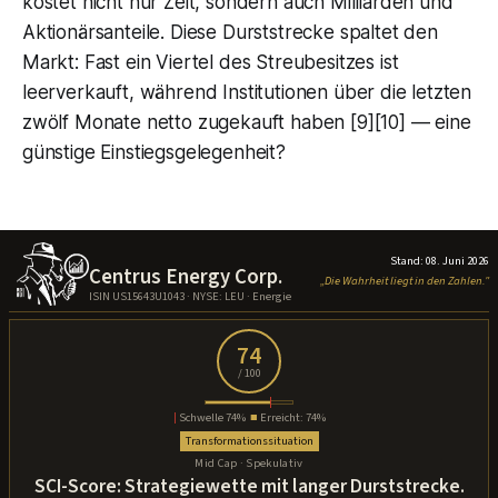
kostet nicht nur Zeit, sondern auch Milliarden und
Aktionärsanteile. Diese Durststrecke spaltet den
Markt: Fast ein Viertel des Streubesitzes ist
leerverkauft, während Institutionen über die letzten
zwölf Monate netto zugekauft haben [9][10] — eine
günstige Einstiegsgelegenheit?
Stand: 08. Juni 2026
Centrus Energy Corp.
„Die Wahrheit liegt in den Zahlen."
ISIN US15643U1043 · NYSE: LEU · Energie
74
/ 100
|
Schwelle 74%
■
Erreicht: 74%
Transformationssituation
Mid Cap · Spekulativ
SCI-Score: Strategiewette mit langer Durststrecke.