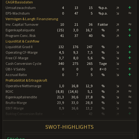
CAGR Basisdaten
↑
+
Umsatzwachstum
4
13
15
% p.a.
≈
↑
EPS-Wachstum
0
47
5
% p.a.
Vermögen & Langfr. Finanzierung
↑
≈
Inv. Capital Turnover
10
21
36
Faktor
↑
+
Eigenkapitalquote
( 25 )
3,0
16,7
%
↑
+
Program Conc. Risk
41
37
40
%
Liquidität & Cashflow
↑
+
Liquidität Grad II
132
176
247
%
+
↑
Operating CF-Marge
4,5
9,3
7,5
%
+
↑
Free CF-Marge
3,7
8,0
5,6
%
−
↑
Cash Conversion Cycle
340
275
265
Tage
~
+
ÜB I - V Saldo
0
0
0
# < 0
+
↑
Accrual Ratio
0
7
5
%
Profitabilität & Ertragskraft
≈
↑
Operative Nettomarge
1,0
16,8
12,9
%
↑
≈
ROIC
( 8,8 )
( 14,6 )
5,1
%
≈
↑
Eigenkapitalrendite
21,3
30,6
27,8
%
≈
↑
Brutto-Marge
23,9
33,0
28,8
%
≈
↑
EBIT-Marge
0,9
16,6
13,2
%
↑
+
Baklog Conversion Rate
-
-
42
%
~
−
Book-to-Bill Ratio
-
-
0,4
Faktor
Aufwendungen & Verschuldung
SWOT-HIGHLIGHTS
↑
+
Personalaufwand
36
31
32
%
↑
+
Nettozinsquote
0,3
2,4
3,8
%