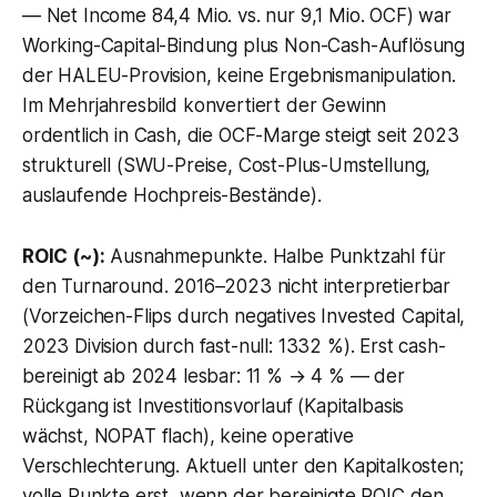
— Net Income 84,4 Mio. vs. nur 9,1 Mio. OCF) war
Working-Capital-Bindung plus Non-Cash-Auflösung
der HALEU-Provision, keine Ergebnismanipulation.
Im Mehrjahresbild konvertiert der Gewinn
ordentlich in Cash, die OCF-Marge steigt seit 2023
strukturell (SWU-Preise, Cost-Plus-Umstellung,
auslaufende Hochpreis-Bestände).
ROIC (~):
Ausnahmepunkte. Halbe Punktzahl für
den Turnaround. 2016–2023 nicht interpretierbar
(Vorzeichen-Flips durch negatives Invested Capital,
2023 Division durch fast-null: 1332 %). Erst cash-
bereinigt ab 2024 lesbar: 11 % → 4 % — der
Rückgang ist Investitionsvorlauf (Kapitalbasis
wächst, NOPAT flach), keine operative
Verschlechterung. Aktuell unter den Kapitalkosten;
volle Punkte erst, wenn der bereinigte ROIC den