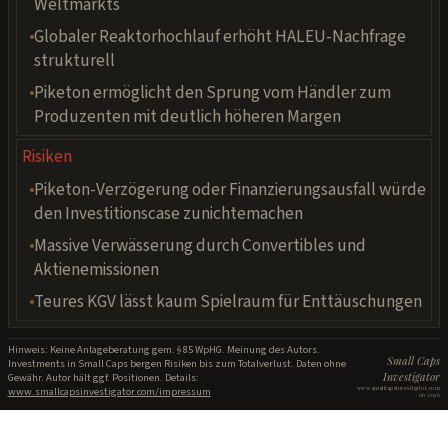
Weltmarkts
Globaler Reaktorhochlauf erhöht HALEU-Nachfrage
strukturell
Piketon ermöglicht den Sprung vom Händler zum
Produzenten mit deutlich höheren Margen
Risiken
Piketon-Verzögerung oder Finanzierungsausfall würde
den Investitionscase zunichtemachen
Massive Verwässerung durch Convertibles und
Aktienemissionen
Teures KGV lässt kaum Spielraum für Enttäuschungen
Hinweis: Keine Anlageberatung gem. § 85 WpHG. Meinung des Autors.
Small Caps
Investments in Small Caps bergen Risiken bis zum Totalverlust. Daten ohne
Investigator
Gewähr. Autor hält ggf. Positionen. Details:
www.smallcapsinvestigator.com/impressum
www.smallcapsinvestigator.com
· 06/2026