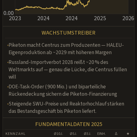
0.00
2023
2024
2024
2025
2026
WACHSTUMSTREIBER
Piketon macht Centrus zum Produzenten — HALEU-
Eigenproduktion ab ~2029 mit höheren Margen
Russland-Importverbot 2028 reißt ~20 % des
Weltmarkts auf — genau die Lücke, die Centrus füllen
will
DOE-Task-Order ( 900 Mio. ) und biparteiliche
Rückendeckung sichern die Piketon-Finanzierung
Steigende SWU-Preise und Reaktorhochlauf stärken
das Bestandsgeschäft bis Piketon liefert.
FUNDAMENTALDATEN 2025
KENNZAHL
Ø 10J.
Ø 5J.
Ø 3J.
EINH.
∆
★