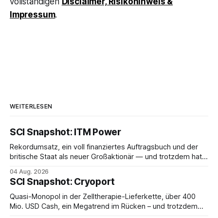
vollständigen
Disclaimer, Risikohinweis &
Impressum
.
WEITERLESEN
SCI Snapshot: ITM Power
Rekordumsatz, ein voll finanziertes Auftragsbuch und der
britische Staat als neuer Großaktionär — und trotzdem hat
sich die ITM-Power-Aktie halbiert. Der Elektrolyseur-
04 Aug. 2026
Hersteller kämpft sich aus der Verlustzone. Doch die eine
SCI Snapshot: Cryoport
entscheidende Zahl hält das Management bewusst zurück.
Quasi-Monopol in der Zelltherapie-Lieferkette, über 400
Mio. USD Cash, ein Megatrend im Rücken – und trotzdem
tiefrote operative Zahlen. Die Analyse zeigt, warum die