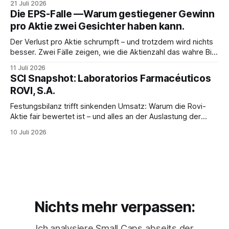
21 Juli 2026
Wende allein an einer Frage hängt: Wachsen die Kosten
Die EPS-Falle —Warum gestiegener Gewinn
langsamer als der Umsatz?
pro Aktie zwei Gesichter haben kann.
Der Verlust pro Aktie schrumpft – und trotzdem wird nichts
besser. Zwei Fälle zeigen, wie die Aktienzahl das wahre Bild
verbirgt.
11 Juli 2026
SCI Snapshot: Laboratorios Farmacéuticos
ROVI, S.A.
Festungsbilanz trifft sinkenden Umsatz: Warum die Rovi-
Aktie fair bewertet ist – und alles an der Auslastung der
neuen Fabriken hängt.
10 Juli 2026
Nichts mehr verpassen:
Ich analysiere Small Caps abseits der